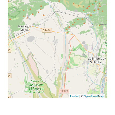
Leaflet
| ©
OpenStreetMap