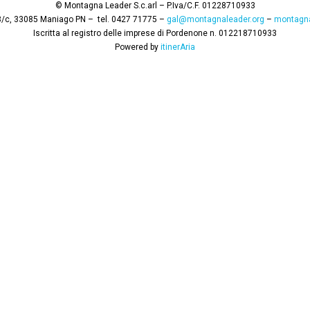
© Montagna Leader S.c.arl – P.Iva/C.F. 01228710933
8/c,
33085 Maniago PN –
tel. 0427 71775 –
gal@montagnaleader.org
–
montagna
Iscritta al registro delle imprese di Pordenone n. 012218710933
Powered by
itinerAria