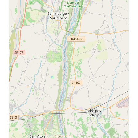
Lorenzo Bulfon Alberta Bulfon Emilio
Bulfon
OPENING PERIOD:
Sempre aperta
ACCOMMODATION TYPE:
Agriturismo con camere e piscina
Affittacamere
4 camere
SERVICES:
Ospitalità anche per una sola notte
Info e materiali sul Cammino e su altri
itinerari
Vendita Prodotti tipici e locali
Deposito bicicletta al coperto
Colonnina ricarica E-Bike presso
ingresso Cantina Bulfon Wifi
Altri servizi a pagamento: possibilità di
visita guidata e degustazione vini
autoctoni in Cantina Bulfon e di visita