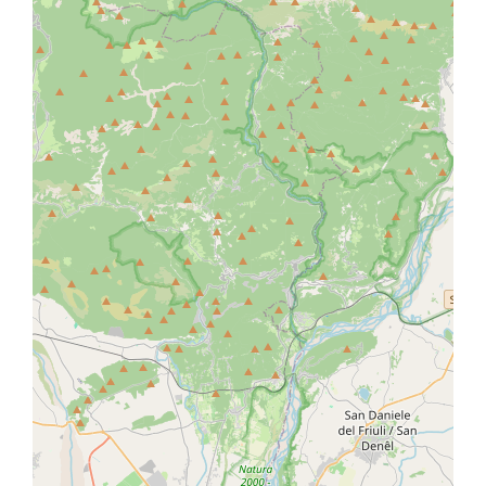
Informations
EMAIL:
bulfon@bulfon.it
TELEPHONE:
0432 950061
ADDRESS:
Via Roma, 4
WEBSITE:
https://www.bulfon.it
OWNER: