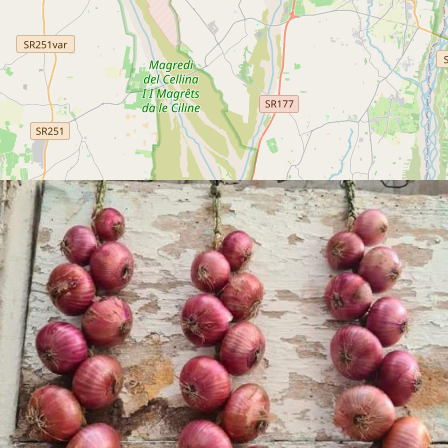
RESTAURANT:
Vendita prodotti locali
DESCRIPTION
NEAR
Leaflet
| ©
OpenStreetMap