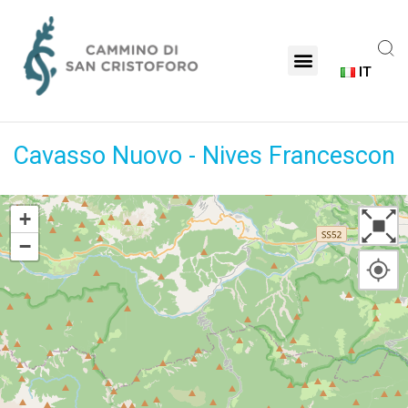
IT
Cavasso Nuovo - Nives Francescon
+
−