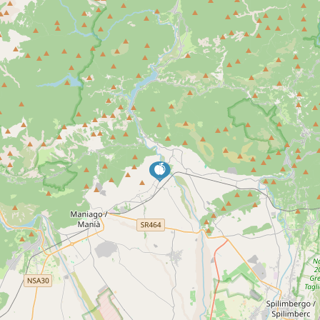
INFORMATIONS
EMAIL:
nives.francescon1@gmail.com
TELEPHONE:
0427 77448
TELEPHONE 2 :
340 3381504
ADDRESS:
Via Armando Diaz, 40
OWNER:
Spigolon Michela
OPENING PERIOD:
Sempre aperto
SERVICES:
Vendita prodotti tipici e locali: Cipolla
Rossa di Cavasso Nuovo fresca in
stagione e trasformati, composte,
agrodolci e confetture.