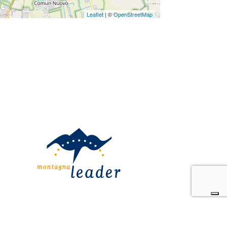
Leaflet
| ©
OpenStreetMap