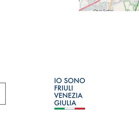
Privacy e Cookie policy
© Montagna Leader S.c.arl – P.Iva/C.F. 01228710933